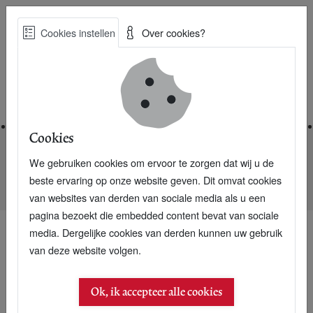
Skip
Cookies instellen
Over cookies?
to
Zoe
main
Best Practices voor een duurzame toekomst
content
Home
Cookies
We gebruiken cookies om ervoor te zorgen dat wij u de
Home
Nieuwsarchief
beste ervaring op onze website geven. Dit omvat cookies
Landschapspark als visioen van Anne Jan "ECOstyle" Zwart
van websites van derden van sociale media als u een
pagina bezoekt die embedded content bevat van sociale
media. Dergelijke cookies van derden kunnen uw gebruik
van deze website volgen.
Ok, ik accepteer alle cookies