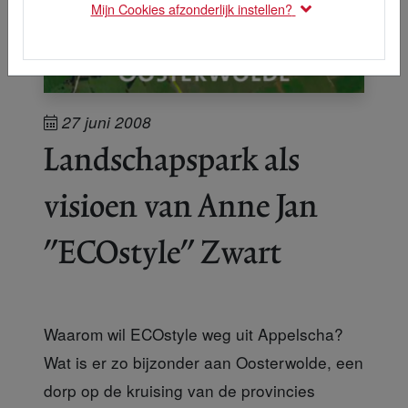
Mijn Cookies afzonderlijk instellen?
27 juni 2008
Landschapspark als
visioen van Anne Jan
"ECOstyle" Zwart
Waarom wil ECOstyle weg uit Appelscha?
Wat is er zo bijzonder aan Oosterwolde, een
dorp op de kruising van de provincies