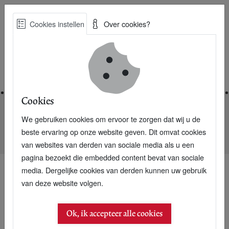
Skip
Cookies instellen
Over cookies?
to
Zoe
main
Best Practices voor een duurzame toekomst
content
Home
Cookies
We gebruiken cookies om ervoor te zorgen dat wij u de
Home
Nieuwsarchief
beste ervaring op onze website geven. Dit omvat cookies
Nieuwe P+: Cisco presenteert vergaderende geesten
van websites van derden van sociale media als u een
pagina bezoekt die embedded content bevat van sociale
media. Dergelijke cookies van derden kunnen uw gebruik
van deze website volgen.
Ok, ik accepteer alle cookies