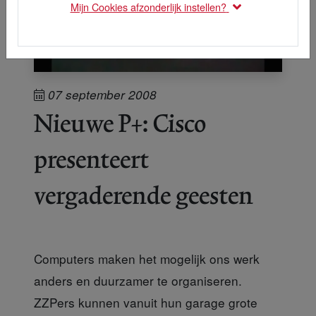
Mijn Cookies afzonderlijk instellen?
07 september 2008
Nieuwe P+: Cisco
presenteert
vergaderende geesten
Computers maken het mogelijk ons werk
anders en duurzamer te organiseren.
ZZPers kunnen vanuit hun garage grote