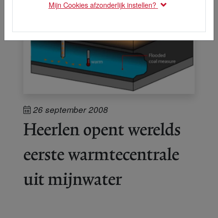
Mijn Cookies afzonderlijk instellen?
26 september 2008
Heerlen opent werelds
eerste warmtecentrale
uit mijnwater