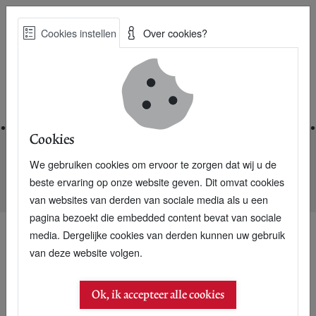
Skip
Cookies instellen
Over cookies?
to
Zoe
main
Best Practices voor een duurzame toekomst
content
Home
Cookies
We gebruiken cookies om ervoor te zorgen dat wij u de
Home
Nieuwsarchief
beste ervaring op onze website geven. Dit omvat cookies
Heerlen opent werelds eerste warmtecentrale uit mijnwater
van websites van derden van sociale media als u een
pagina bezoekt die embedded content bevat van sociale
media. Dergelijke cookies van derden kunnen uw gebruik
van deze website volgen.
Ok, ik accepteer alle cookies