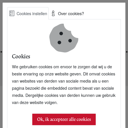
Skip
Cookies instellen
Over cookies?
to
Zoe
main
Best Practices voor een duurzame toekomst
content
Home
Cookies
We gebruiken cookies om ervoor te zorgen dat wij u de
Home
Nieuwsarchief
beste ervaring op onze website geven. Dit omvat cookies
Elektrische grasmaaier gaat als dolle muis door de tuin
van websites van derden van sociale media als u een
pagina bezoekt die embedded content bevat van sociale
media. Dergelijke cookies van derden kunnen uw gebruik
van deze website volgen.
Ok, ik accepteer alle cookies