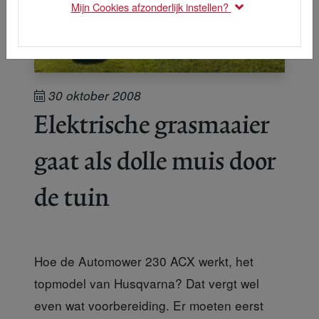
Mijn Cookies afzonderlijk instellen?
30 oktober 2008
Elektrische grasmaaier
gaat als dolle muis door
de tuin
Hoe de Automower 230 ACX werkt, het
topmodel van Husqvarna? Dat vergt wel
even wat voorbereiding. Er moeten eerst