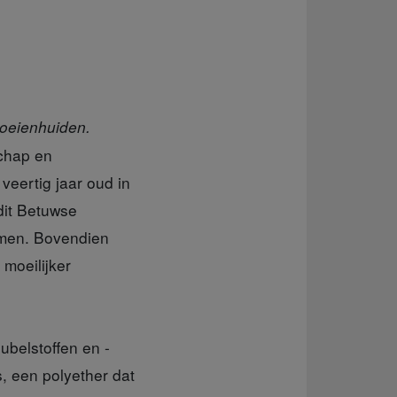
koeienhuiden.
schap en
veertig jaar oud in
dit Betuwse
omen. Bovendien
moeilijker
ubelstoffen en -
, een polyether dat