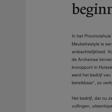
beginn
In het Provinciehui
Meubelrestyle is ee
ambachtelijkheid. Vo
de Arnhemse binnen
knooppunt in Huiss
werd het bedrijf va
bereikbaar”, zo verkl
Het bedrijf, dat nu 
vullingen, uiteenlop