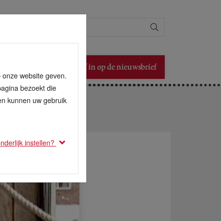
Zoeken
Schrijf in op de nieuwsbrief
p onze website geven.
pagina bezoekt die
den kunnen uw gebruik
derlijk instellen?