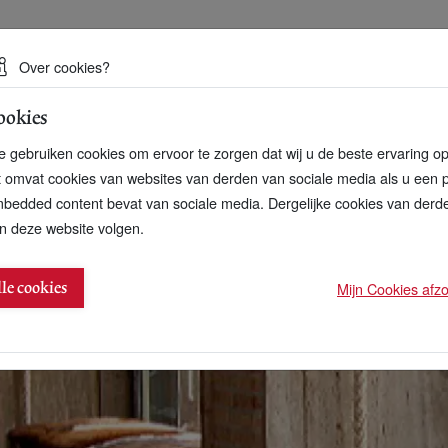
 een duurzame toekomst
Over cookies?
ookies
artnerschap
Over ons
Contact
 gebruiken cookies om ervoor te zorgen dat wij u de beste ervaring o
t omvat cookies van websites van derden van sociale media als u een 
bedded content bevat van sociale media. Dergelijke cookies van der
n deze website volgen.
kt beginnende recessie
Mijn Cookies afzon
lle cookies