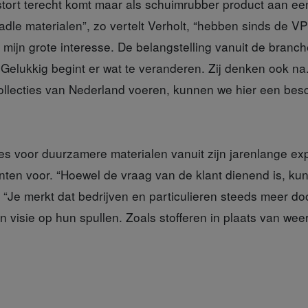
e stort terecht komt maar als schuimrubber product aan e
radle materialen”, zo vertelt Verholt, “hebben sinds de
ijn grote interesse. De belangstelling vanuit de branch
Gelukkig begint er wat te veranderen. Zij denken ook n
collecties van Nederland voeren, kunnen we hier een besc
es voor duurzamere materialen vanuit zijn jarenlange ex
anten voor. “Hoewel de vraag van de klant dienend is, ku
ij. “Je merkt dat bedrijven en particulieren steeds meer 
n visie op hun spullen. Zoals stofferen in plaats van w