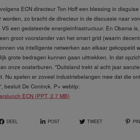
n volgens ECN directeur Ton Hoff een blessing in disgui
r worden, zo bracht de directeur in de discussie naar vore
 VS een gedateerde energieinfrastructuur. En Obama is, 
een groot voorstander van het smart grid (waarin decentr
nnen via intelligente netwerken aan elkaar gekoppeld w
lijk grote bedragen kunnen gaan uittrekken. In dat opzi
n onze oosterburen. "Duitsland trekt al acht jaar aanzie
. Nu spelen er zoveel industriebelangen mee dat die ont
t", besluit De Coninck. P+ webtip:
perslunch ECN (PPT, 2,7 MB)
DEEL
POST
TWEET
PIN