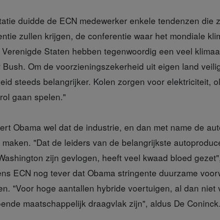
tatie duidde de ECN medewerker enkele tendenzen die z
tie zullen krijgen, de conferentie waar het mondiale kl
e Verenigde Staten hebben tegenwoordig een veel klima
Bush. Om de voorzieningszekerheid uit eigen land veilig 
id steeds belangrijker. Kolen zorgen voor elektriciteit, ol
rol gaan spelen."
ert Obama wel dat de industrie, en dan met name de aut
maken. "Dat de leiders van de belangrijkste autoprodu
 Washington zijn gevlogen, heeft veel kwaad bloed gezet"
gens ECN nog tever dat Obama stringente duurzame voo
len. "Voor hoge aantallen hybride voertuigen, al dan niet v
oende maatschappelijk draagvlak zijn", aldus De Coninck