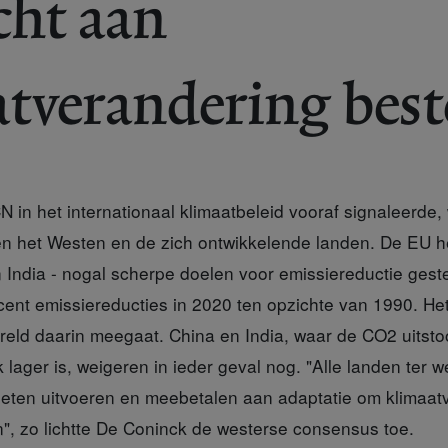
cht aan
tverandering bes
 in het internationaal klimaatbeleid vooraf signaleerde,
n het Westen en de zich ontwikkelende landen. De EU he
 India - nogal scherpe doelen voor emissiereductie geste
cent emissiereducties in 2020 ten opzichte van 1990. Het 
ereld daarin meegaat. China en India, waar de CO2 uitsto
k lager is, weigeren in ieder geval nog. "Alle landen ter w
eten uitvoeren en meebetalen aan adaptatie om klimaat
", zo lichtte De Coninck de westerse consensus toe.