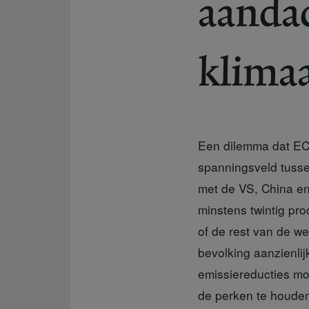
aanda
klimaa
Een dilemma dat ECN
spanningsveld tusse
met de VS, China en
minstens twintig pro
of de rest van de w
bevolking aanzienlij
emissiereducties mo
de perken te houden