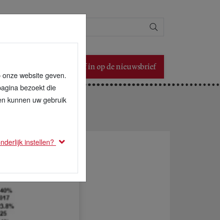
Zoeken
Schrijf in op de nieuwsbrief
p onze website geven.
pagina bezoekt die
den kunnen uw gebruik
derlijk instellen?