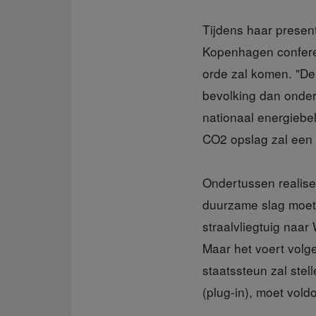
Tijdens haar presen
Kopenhagen conferen
orde zal komen. "D
bevolking dan onder 
nationaal energiebele
CO2 opslag zal een 
Ondertussen realise
duurzame slag moet 
straalvliegtuig naar
Maar het voert vol
staatssteun zal stel
(plug-in), moet vold