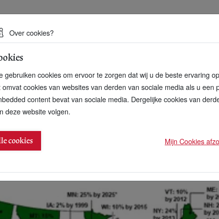
 een duurzame toekomst
Over cookies?
ookies
artnerschap
Over ons
Contact
 gebruiken cookies om ervoor te zorgen dat wij u de beste ervaring o
t omvat cookies van websites van derden van sociale media als u een 
bedded content bevat van sociale media. Dergelijke cookies van der
n deze website volgen.
ndacht aan klimaatverandering besteden
Mijn Cookies afzon
lle cookies