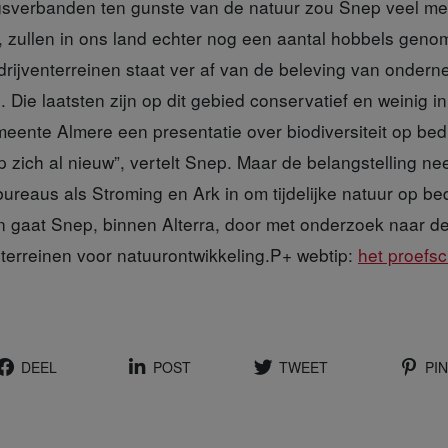
verbanden ten gunste van de natuur zou Snep veel meer
s, zullen in ons land echter nog een aantal hobbels ge
edrijventerreinen staat ver af van de beleving van onder
 Die laatsten zijn op dit gebied conservatief en weinig in
eente Almere een presentatie over biodiversiteit op bed
 zich al nieuw”, vertelt Snep. Maar de belangstelling ne
ureaus als Stroming en Ark in om tijdelijke natuur op bed
n gaat Snep, binnen Alterra, door met onderzoek naar de
terreinen voor natuurontwikkeling.P+ webtip:
het proefs
DEEL
POST
TWEET
PIN