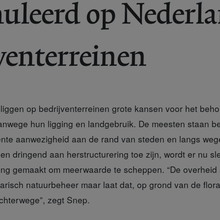
uleerd op Nederl
venterreinen
liggen op bedrijventerreinen grote kansen voor het beh
st vanwege hun ligging en landgebruik. De meesten staan
nente aanwezigheid aan de rand van steden en langs we
nen dringend aan herstructurering toe zijn, wordt er nu sl
ling gemaakt om meerwaarde te scheppen. “De overheid 
arisch natuurbeheer maar laat dat, op grond van de flor
achterwege”, zegt Snep.