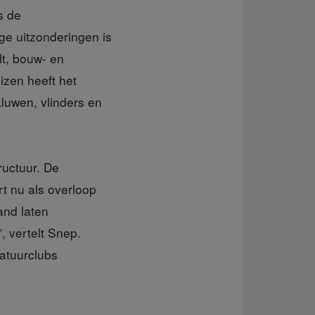
s de
ge uitzonderingen is
lt, bouw- en
izen heeft het
aluwen, vlinders en
ructuur. De
t nu als overloop
and laten
 vertelt Snep.
natuurclubs