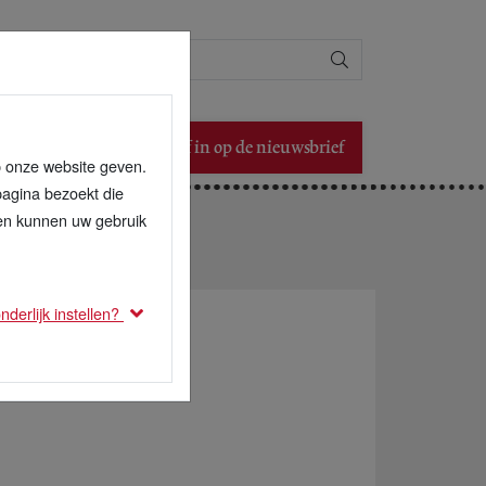
Zoeken
Schrijf in op de nieuwsbrief
p onze website geven.
pagina bezoekt die
den kunnen uw gebruik
derlijk instellen?