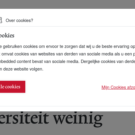
 een duurzame toekomst
Over cookies?
ookies
artnerschap
Over ons
Contact
 gebruiken cookies om ervoor te zorgen dat wij u de beste ervaring o
t omvat cookies van websites van derden van sociale media als u een 
bedded content bevat van sociale media. Dergelijke cookies van der
n deze website volgen.
imuleerd op Nederlandse bedrijventerreinen
Mijn Cookies afzon
lle cookies
ersiteit weinig