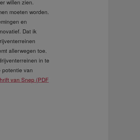
 willen zien.
nomen moeten worden.
nemingen en
novatief. Dat ik
rijventerreinen
emt allerwegen toe.
rijventerreinen in te
 potentie van
chrift van Snep (PDF