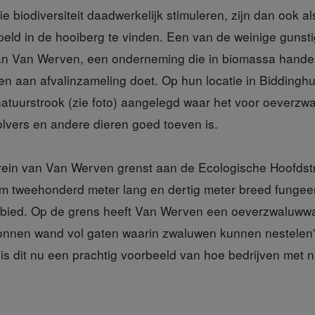
ie biodiversiteit daadwerkelijk stimuleren, zijn dan ook al
peld in de hooiberg te vinden. Een van de weinige gunsti
 van Van Werven, een onderneming die in biomassa hande
en aan afvalinzameling doet. Op hun locatie in Biddinghu
natuurstrook (zie foto) aangelegd waar het voor oeverzw
olvers en andere dieren goed toeven is.
errein van Van Werven grenst aan de Ecologische Hoofdst
im tweehonderd meter lang en dertig meter breed fungeer
gebied. Op de grens heeft Van Werven een oeverzwaluww
onnen wand vol gaten waarin zwaluwen kunnen nestelen”,
is dit nu een prachtig voorbeeld van hoe bedrijven met 