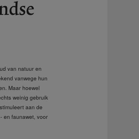
andse
oud van natuur en
 bekend vanwege hun
gen. Maar hoewel
echts weinig gebruik
stimuleert aan de
a- en faunawet, voor