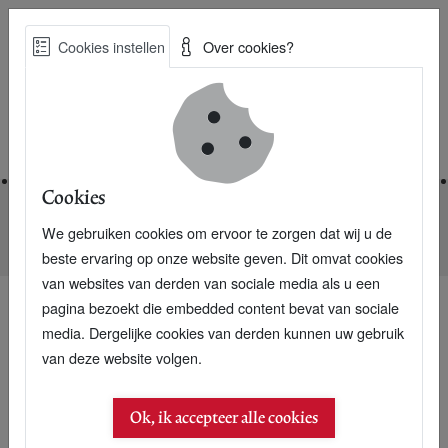
Skip
Cookies instellen
Over cookies?
to
Zoe
main
Best Practices voor een duurzame toekomst
content
Home
Cookies
We gebruiken cookies om ervoor te zorgen dat wij u de
Home
Nieuwsarchief
Nu 9.992 abonnees: Win levenslang P+
beste ervaring op onze website geven. Dit omvat cookies
van websites van derden van sociale media als u een
pagina bezoekt die embedded content bevat van sociale
media. Dergelijke cookies van derden kunnen uw gebruik
van deze website volgen.
Ok, ik accepteer alle cookies