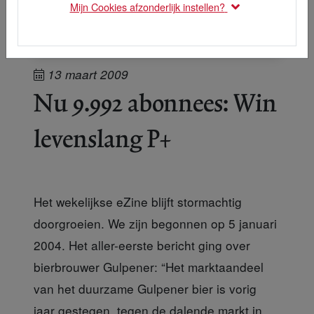
Mijn Cookies afzonderlijk instellen?
13 maart 2009
Nu 9.992 abonnees: Win
levenslang P+
Het wekelijkse eZine blijft stormachtig
doorgroeien. We zijn begonnen op 5 januari
2004. Het aller-eerste bericht ging over
bierbrouwer Gulpener: “Het marktaandeel
van het duurzame Gulpener bier is vorig
jaar gestegen, tegen de dalende markt in.