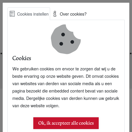
Skip
Cookies instellen
Over cookies?
to
Zoe
main
Best Practices voor een duurzame toekomst
content
Home
Cookies
We gebruiken cookies om ervoor te zorgen dat wij u de
Home
Nieuwsarchief
beste ervaring op onze website geven. Dit omvat cookies
Nederland renoveert, maar liever niet met driedubbel glas
van websites van derden van sociale media als u een
pagina bezoekt die embedded content bevat van sociale
media. Dergelijke cookies van derden kunnen uw gebruik
van deze website volgen.
Ok, ik accepteer alle cookies