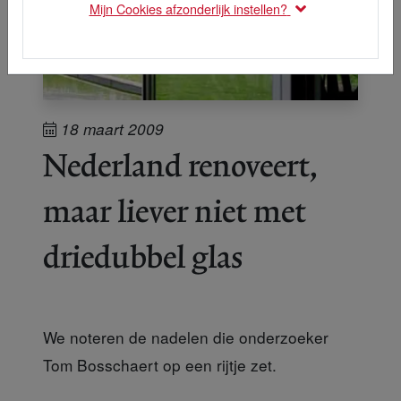
Mijn Cookies afzonderlijk instellen?
18 maart 2009
Nederland renoveert,
maar liever niet met
driedubbel glas
We noteren de nadelen die onderzoeker
Tom Bosschaert op een rijtje zet.