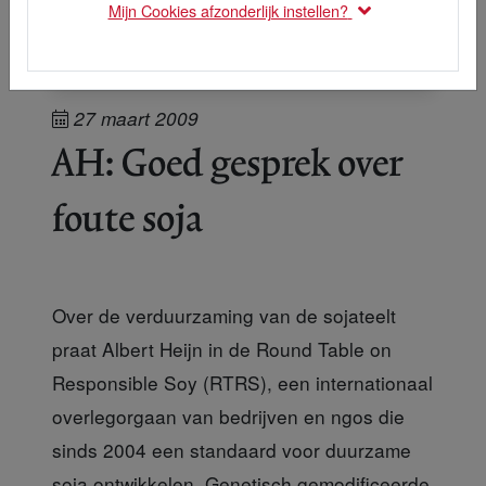
Mijn Cookies afzonderlijk instellen?
27 maart 2009
AH: Goed gesprek over
foute soja
Over de verduurzaming van de sojateelt
praat Albert Heijn in de Round Table on
Responsible Soy (RTRS), een internationaal
overlegorgaan van bedrijven en ngos die
sinds 2004 een standaard voor duurzame
soja ontwikkelen. Genetisch gemodificeerde