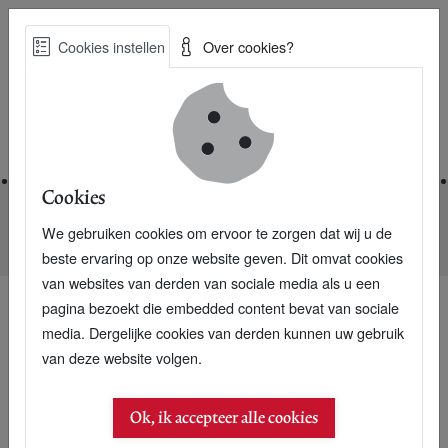
Skip
Cookies instellen
Over cookies?
to
Zoe
main
Best Practices voor een duurzame toekomst
content
Home
Cookies
We gebruiken cookies om ervoor te zorgen dat wij u de
Home
Nieuwsarchief
AH: Goed gesprek over foute soja
beste ervaring op onze website geven. Dit omvat cookies
van websites van derden van sociale media als u een
pagina bezoekt die embedded content bevat van sociale
media. Dergelijke cookies van derden kunnen uw gebruik
van deze website volgen.
Ok, ik accepteer alle cookies