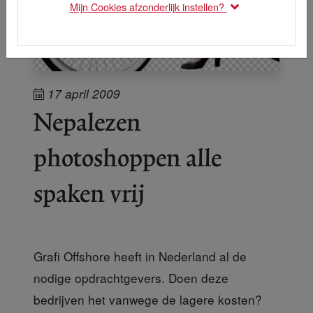
Mijn Cookies afzonderlijk instellen?
17 april 2009
Nepalezen
photoshoppen alle
spaken vrij
Grafi Offshore heeft in Nederland al de
nodige opdrachtgevers. Doen deze
bedrijven het vanwege de lagere kosten?