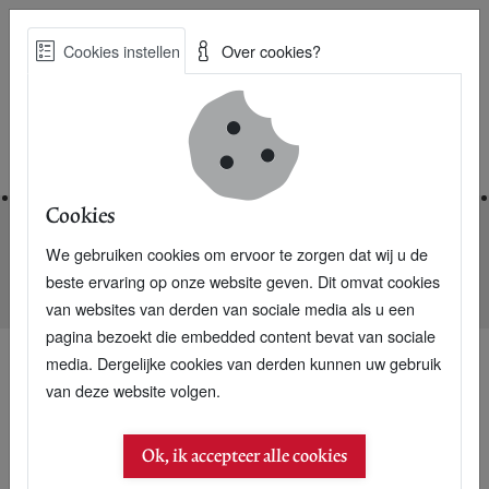
Skip
Cookies instellen
Over cookies?
to
Zoe
main
Best Practices voor een duurzame toekomst
content
Home
Cookies
We gebruiken cookies om ervoor te zorgen dat wij u de
Home
Nieuwsarchief
beste ervaring op onze website geven. Dit omvat cookies
Nepalezen photoshoppen alle spaken vrij
van websites van derden van sociale media als u een
pagina bezoekt die embedded content bevat van sociale
media. Dergelijke cookies van derden kunnen uw gebruik
van deze website volgen.
Ok, ik accepteer alle cookies