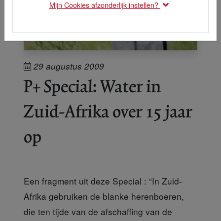
Mijn Cookies afzonderlijk instellen?
29 augustus 2009
P+ Special: Water in
Zuid-Afrika over 15 jaar
op
Een fragment uit deze Special : “In Zuid-
Afrika gebruiken de blanke herenboeren,
die ten tijde van de afschaffing van de