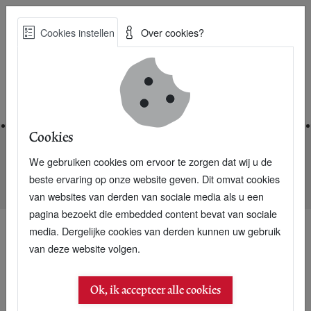
Skip
Cookies instellen
Over cookies?
to
Zoe
main
Best Practices voor een duurzame toekomst
content
Home
Cookies
We gebruiken cookies om ervoor te zorgen dat wij u de
Home
Nieuwsarchief
beste ervaring op onze website geven. Dit omvat cookies
P+ Special: Water in Zuid-Afrika over 15 jaar op
van websites van derden van sociale media als u een
pagina bezoekt die embedded content bevat van sociale
media. Dergelijke cookies van derden kunnen uw gebruik
van deze website volgen.
Ok, ik accepteer alle cookies