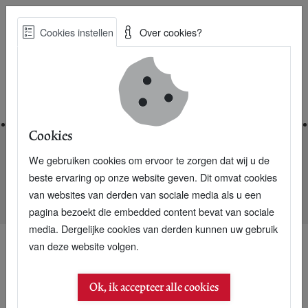
Skip
Cookies instellen
Over cookies?
to
Zoe
main
Best Practices voor een duurzame toekomst
content
Home
Cookies
We gebruiken cookies om ervoor te zorgen dat wij u de
Home
Nieuwsarchief
beste ervaring op onze website geven. Dit omvat cookies
Van Markoviec: Grote merken drukken duurzame labels uit de
van websites van derden van sociale media als u een
markt
pagina bezoekt die embedded content bevat van sociale
media. Dergelijke cookies van derden kunnen uw gebruik
van deze website volgen.
Ok, ik accepteer alle cookies