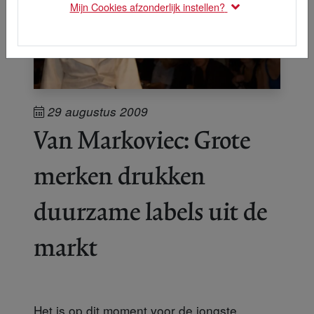
Mijn Cookies afzonderlijk instellen?
29 augustus 2009
Van Markoviec: Grote
merken drukken
duurzame labels uit de
markt
Het is op dit moment voor de jongste