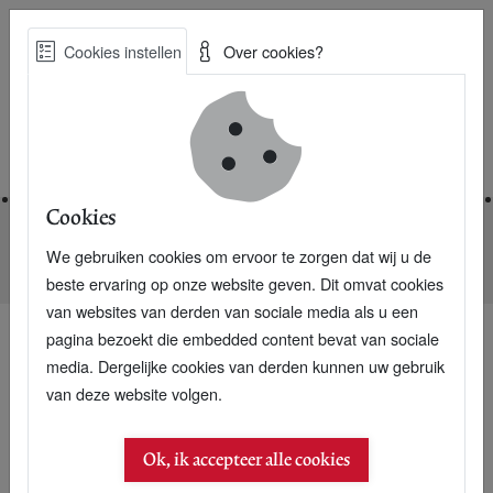
Skip
Cookies instellen
Over cookies?
to
Zoe
main
Best Practices voor een duurzame toekomst
content
Home
Cookies
We gebruiken cookies om ervoor te zorgen dat wij u de
Home
Nieuwsarchief
Groen gas uit restanten suikerbiet
beste ervaring op onze website geven. Dit omvat cookies
van websites van derden van sociale media als u een
pagina bezoekt die embedded content bevat van sociale
media. Dergelijke cookies van derden kunnen uw gebruik
van deze website volgen.
Ok, ik accepteer alle cookies