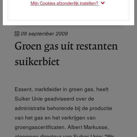
Mijn Cookies afzonderlijk instellen?
09 september 2009
Groen gas uit restanten
suikerbiet
Essent, marktleider in groen gas, heeft
Suiker Unie geadviseerd over de
administratie behorende bij de productie
van het gas en het verkrijgen van
groengascertificaten. Albert Markusse,
algemeen directeur van Suiker Unie: "We