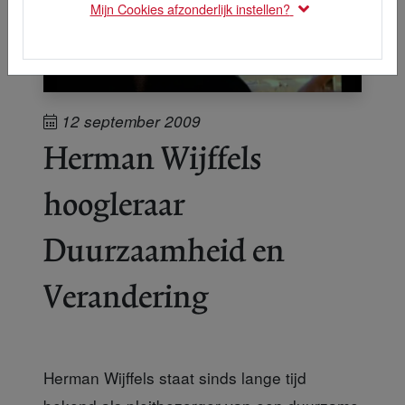
Mijn Cookies afzonderlijk instellen?
12 september 2009
Herman Wijffels
hoogleraar
Duurzaamheid en
Verandering
Herman Wijffels staat sinds lange tijd