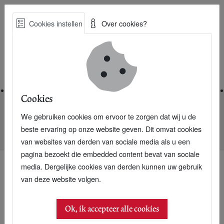
Skip
Cookies instellen
Over cookies?
to
Zoe
main
Best Practices voor een duurzame toekomst
content
Home
Cookies
We gebruiken cookies om ervoor te zorgen dat wij u de
Home
Nieuwsarchief
beste ervaring op onze website geven. Dit omvat cookies
Herman Wijffels hoogleraar Duurzaamheid en Verandering
van websites van derden van sociale media als u een
pagina bezoekt die embedded content bevat van sociale
media. Dergelijke cookies van derden kunnen uw gebruik
van deze website volgen.
Ok, ik accepteer alle cookies