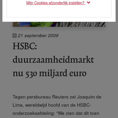
Mijn Cookies afzonderlijk instellen?
21 september 2009
HSBC:
duurzaamheidmarkt
nu 530 miljard euro
Tegen persbureau Reuters zei Joaquim de
Lima, wereldwijd hoofd van de HSBC-
onderzoeksafdeling: “We zien dat dit toen