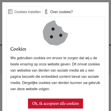
Skip
Cookies instellen
Over cookies?
to
Zoe
main
Best Practices voor een duurzame toekomst
content
Home
Cookies
We gebruiken cookies om ervoor te zorgen dat wij u de
Home
Nieuwsarchief
beste ervaring op onze website geven. Dit omvat cookies
HSBC: duurzaamheidmarkt nu 530 miljard euro
van websites van derden van sociale media als u een
pagina bezoekt die embedded content bevat van sociale
media. Dergelijke cookies van derden kunnen uw gebruik
van deze website volgen.
Ok, ik accepteer alle cookies