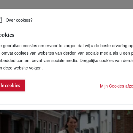
 een duurzame toekomst
Over cookies?
ookies
artnerschap
Over ons
Contact
 gebruiken cookies om ervoor te zorgen dat wij u de beste ervaring o
t omvat cookies van websites van derden van sociale media als u een 
bedded content bevat van sociale media. Dergelijke cookies van der
n deze website volgen.
or elektrische fietsen en scooters
Mijn Cookies afzon
lle cookies