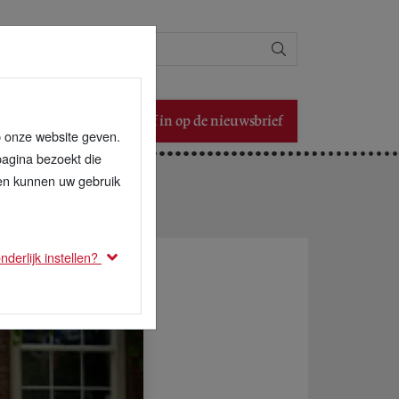
Zoeken
Schrijf in op de nieuwsbrief
p onze website geven.
pagina bezoekt die
den kunnen uw gebruik
derlijk instellen?