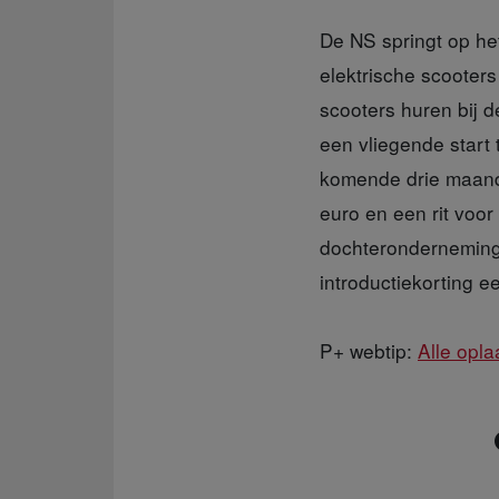
De NS springt op het
elektrische scooter
scooters huren bij d
een vliegende start
komende drie maande
euro en een rit voor
dochteronderneming 
introductiekorting e
P+ webtip:
Alle opl