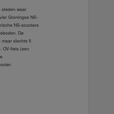
es steden waar
 vier Groningse NS-
trische NS-scooters
ngeboden. De
 maar slechts 5
. OV-fiets (een
de
ooter.