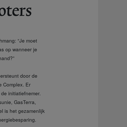
oters
achmang: “Je moet
 pas op wanneer je
 hand?”
dersteunt door de
ke Complex. Er
e initiatiefnemer.
sunie, GasTerra,
 is het gezamenlijk
nergiebesparing.