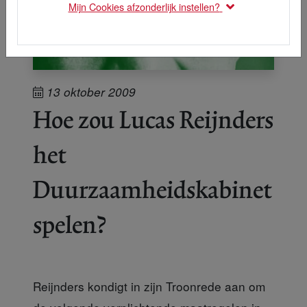
Mijn Cookies afzonderlijk instellen?
13 oktober 2009
Hoe zou Lucas Reijnders
het
Duurzaamheidskabinet
spelen?
Reijnders kondigt in zijn Troonrede aan om