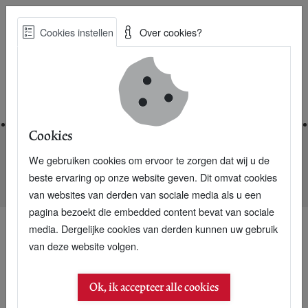
Skip
Cookies instellen
Over cookies?
to
Zoe
main
Best Practices voor een duurzame toekomst
content
Home
Cookies
We gebruiken cookies om ervoor te zorgen dat wij u de
Home
Nieuwsarchief
beste ervaring op onze website geven. Dit omvat cookies
Hoe zou Lucas Reijnders het Duurzaamheidskabinet spelen?
van websites van derden van sociale media als u een
pagina bezoekt die embedded content bevat van sociale
media. Dergelijke cookies van derden kunnen uw gebruik
van deze website volgen.
Ok, ik accepteer alle cookies