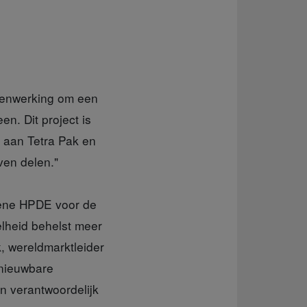
amenwerking om een
en. Dit project is
r aan Tetra Pak en
ven delen."
oene HPDE voor de
elheid behelst meer
, wereldmarktleider
rnieuwbare
n verantwoordelijk