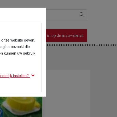
Zoeken
Schrijf in op de nieuwsbrief
p onze website geven.
pagina bezoekt die
den kunnen uw gebruik
derlijk instellen?