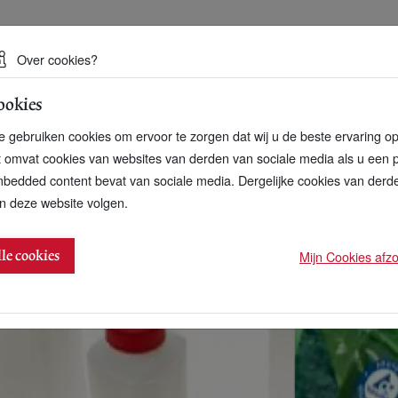
 een duurzame toekomst
Over cookies?
ookies
artnerschap
Over ons
Contact
 gebruiken cookies om ervoor te zorgen dat wij u de beste ervaring o
t omvat cookies van websites van derden van sociale media als u een 
bedded content bevat van sociale media. Dergelijke cookies van der
n deze website volgen.
riet op kartonpak
Mijn Cookies afzon
lle cookies