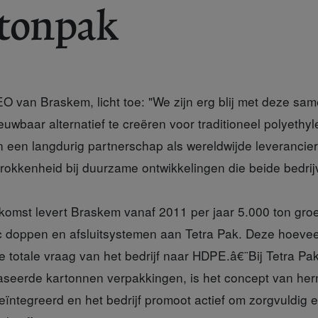
rtonpak
O van Braskem, licht toe: "We zijn erg blij met deze s
uwbaar alternatief te creëren voor traditioneel polyethyle
n een langdurig partnerschap als wereldwijde leverancie
rokkenheid bij duurzame ontwikkelingen die beide bedrij
komst levert Braskem vanaf 2011 per jaar 5.000 ton gr
ic doppen en afsluitsystemen aan Tetra Pak. Deze hoeve
 totale vraag van het bedrijf naar HDPE.â€¨Bij Tetra Pak
aseerde kartonnen verpakkingen, is het concept van he
ïntegreerd en het bedrijf promoot actief om zorgvuldig e