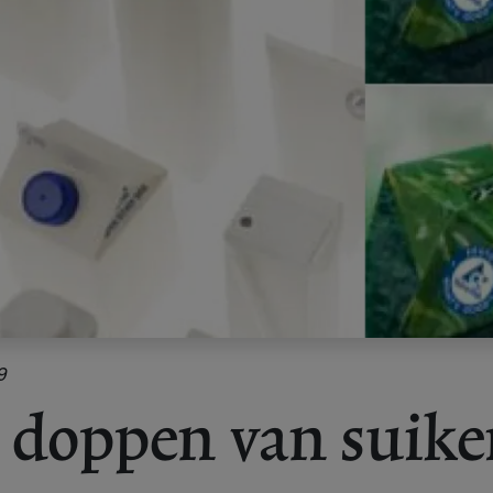
9
c doppen van suike