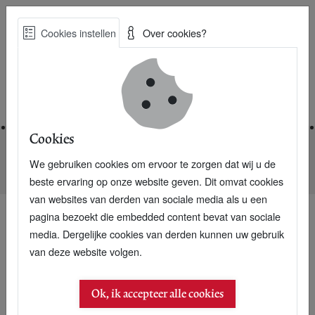
Skip
Cookies instellen
Over cookies?
to
Zoe
main
Best Practices voor een duurzame toekomst
content
Home
Cookies
We gebruiken cookies om ervoor te zorgen dat wij u de
Home
Nieuwsarchief
Consolidated: Energie via het dak
beste ervaring op onze website geven. Dit omvat cookies
van websites van derden van sociale media als u een
pagina bezoekt die embedded content bevat van sociale
media. Dergelijke cookies van derden kunnen uw gebruik
van deze website volgen.
Ok, ik accepteer alle cookies