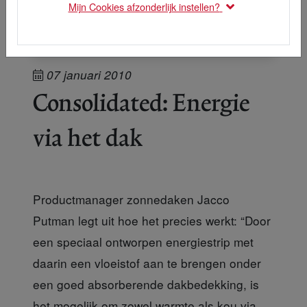
Mijn Cookies afzonderlijk instellen?
07 januari 2010
Consolidated: Energie
via het dak
Productmanager zonnedaken Jacco
Putman legt uit hoe het precies werkt: “Door
een speciaal ontworpen energiestrip met
daarin een vloeistof aan te brengen onder
een goed absorberende dakbedekking, is
het mogelijk om zowel warmte als kou via