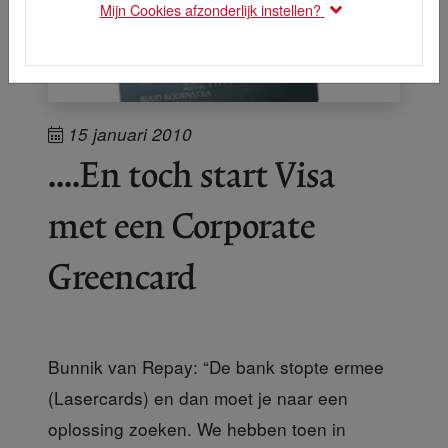
Mijn Cookies afzonderlijk instellen?
15 januari 2010
....En toch start Visa
met een Corporate
Greencard
Bunnik van Repay: “De bank stopte ermee
(Lasercards) en dan moet je naar een
oplossing zoeken. We hebben toen in