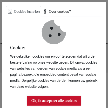
Skip
Cookies instellen
Over cookies?
to
Zoe
main
Best Practices voor een duurzame toekomst
content
Home
Cookies
We gebruiken cookies om ervoor te zorgen dat wij u de
Home
Nieuwsarchief
beste ervaring op onze website geven. Dit omvat cookies
....En toch start Visa met een Corporate Greencard
van websites van derden van sociale media als u een
pagina bezoekt die embedded content bevat van sociale
media. Dergelijke cookies van derden kunnen uw gebruik
van deze website volgen.
Ok, ik accepteer alle cookies