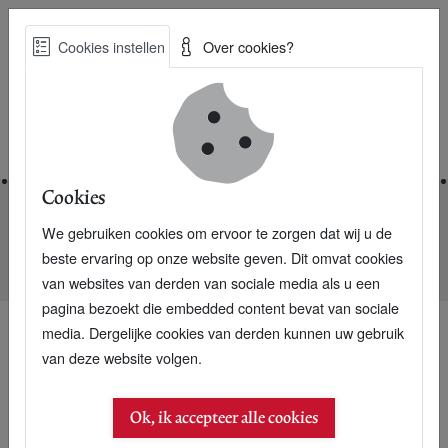
Skip
Cookies instellen
Over cookies?
to
Zoe
main
Best Practices voor een duurzame toekomst
content
Home
Cookies
We gebruiken cookies om ervoor te zorgen dat wij u de
Home
Nieuwsarchief
beste ervaring op onze website geven. Dit omvat cookies
VVD ziet niets in gemeenten die aan ontwikkelingswerk doen
van websites van derden van sociale media als u een
pagina bezoekt die embedded content bevat van sociale
media. Dergelijke cookies van derden kunnen uw gebruik
van deze website volgen.
Ok, ik accepteer alle cookies