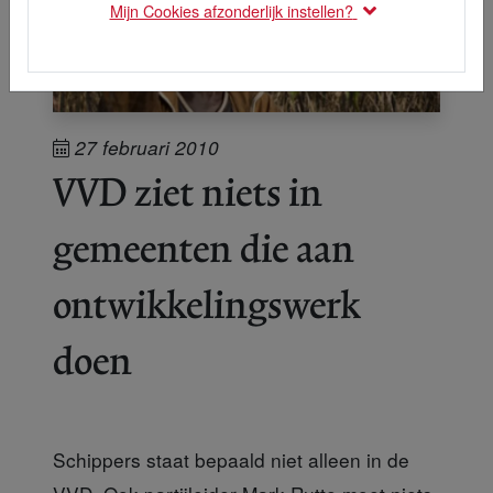
Mijn Cookies afzonderlijk instellen?
27 februari 2010
VVD ziet niets in
gemeenten die aan
ontwikkelingswerk
doen
Schippers staat bepaald niet alleen in de