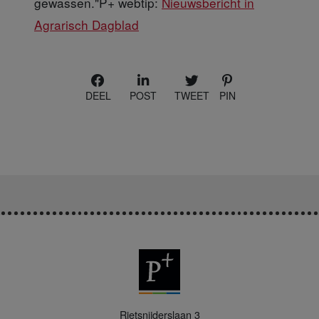
gewassen."P+ webtip:
Nieuwsbericht in
Agrarisch Dagblad
DEEL
POST
TWEET
PIN
P
Rietsnijderslaan 3