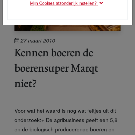
Mijn Cookies afzonderlijk instellen?
27 maart 2010
Kennen boeren de
boerensuper Marqt
niet?
Voor wat het waard is nog wat feitjes uit dit
onderzoek:+ De agribusiness geeft een 5,8
en de biologisch producerende boeren en