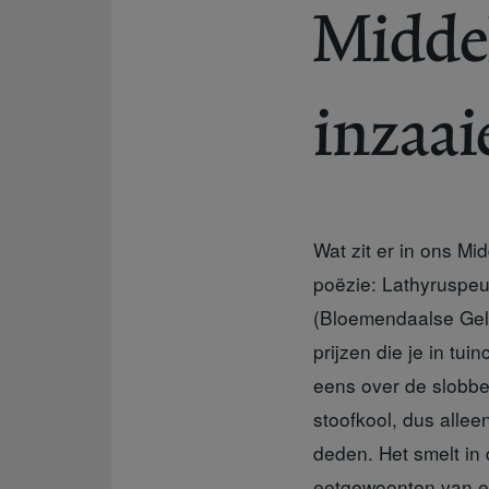
Midde
inzaai
Wat zit er in ons Mi
poëzie: Lathyruspeul
(Bloemendaalse Gele
prijzen die je in tu
eens over de slobber
stoofkool, dus allee
deden. Het smelt in 
eetgewoonten van ee