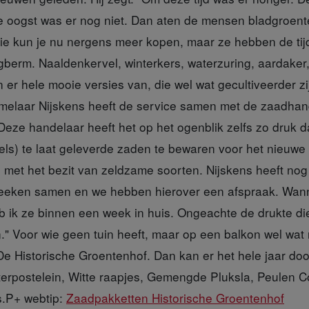
 oogst was er nog niet. Dan aten de mensen bladgroente
ie kun je nu nergens meer kopen, maar ze hebben de tij
egberm. Naaldenkervel, winterkers, waterzuring, aardaker
er hele mooie versies van, die wel wat gecultiveerder zi
melaar Nijskens heeft de service samen met de zaadhan
eze handelaar heeft het op het ogenblik zelfs zo druk dat
els) te laat geleverde zaden te bewaren voor het nieuwe
ij met het bezit van zeldzame soorten. Nijskens heeft nog
reeken samen en we hebben hierover een afspraak. Wann
b ik ze binnen een week in huis. Ongeachte de drukte die 
." Voor wie geen tuin heeft, maar op een balkon wel wat 
 De Historische Groentenhof. Dan kan er het hele jaar do
terpostelein, Witte raapjes, Gemengde Pluksla, Peulen C
s.P+ webtip:
Zaadpakketten Historische Groentenhof