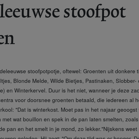
leeuwse stoofpot
en
ddeleeuwse stoofpotpotje, oftewel: Groenten uit donkere ti
tjes, Blonde Melde, Wilde Bietjes, Pastinaken, Slobber- 
) en Winterkervel. Duur is het niet, wanneer je deze zad
incentra voor doorsnee groenten betaald, die iedereen al h
kool: "Dat is winterkost. Moet pas in het najaar geoogst
n met wat bouillon en spek in de pan laten smelten, zoals
de pan en het smelt in je mond, zo lekker."Nijskens weet 
uwen geleden. Hij zegt: "Om deze tijd was er honger. D