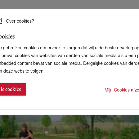
 een duurzame toekomst
Over cookies?
ookies
artnerschap
Over ons
Contact
 gebruiken cookies om ervoor te zorgen dat wij u de beste ervaring o
t omvat cookies van websites van derden van sociale media als u een 
bedded content bevat van sociale media. Dergelijke cookies van der
n deze website volgen.
Middeleeuwse stoofpot inzaaien
Mijn Cookies afzon
lle cookies