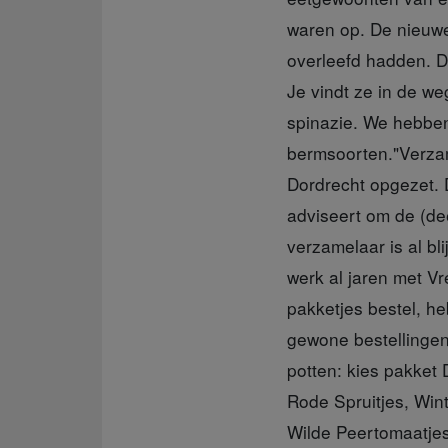
waren op. De nieuwe
overleefd hadden. D
Je vindt ze in de w
spinazie. We hebben 
bermsoorten."Verza
Dordrecht opgezet. D
adviseert om de (de
verzamelaar is al bl
werk al jaren met V
pakketjes bestel, he
gewone bestellingen
potten: kies pakket
Rode Spruitjes, Win
Wilde Peertomaatje