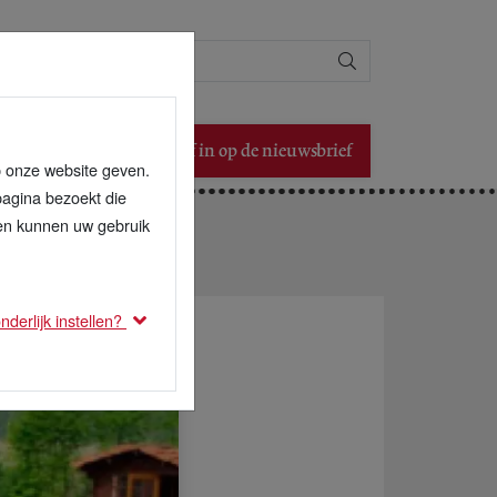
Zoeken
Schrijf in op de nieuwsbrief
p onze website geven.
pagina bezoekt die
den kunnen uw gebruik
derlijk instellen?