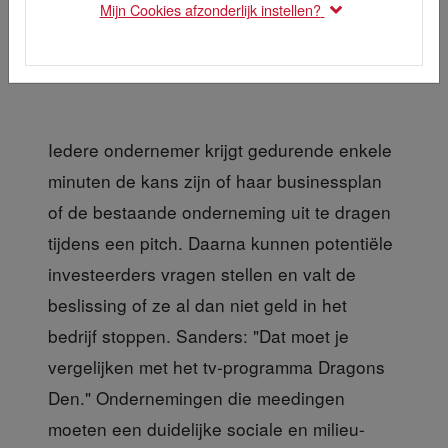
strijd om het beste
Mijn Cookies afzonderlijk instellen?
businessplan
Iedere ondernemer krijgt gedurende enkele
minuten de kans zijn of haar businessplan
of de bestaande onderneming uit te dragen
tijdens een pitch. Daarna kunnen potentiële
investeerders vragen stellen en valt de
beslissing of ze al dan niet geld in het
bedrijf stoppen. Sanders: "Dat moet je
vergelijken met het tv-programma Dragons
Den." Ondernemingen die meedingen
moeten een duidelijke sociale en milieu-