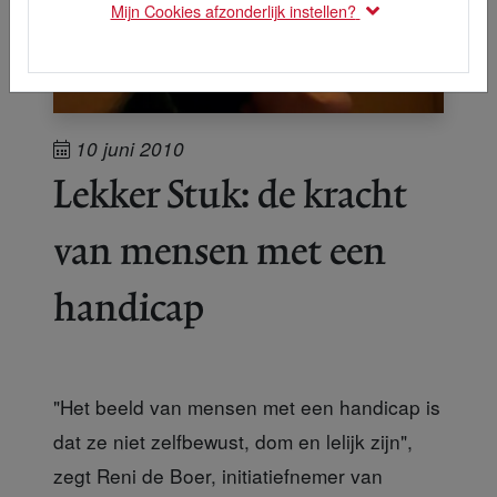
Mijn Cookies afzonderlijk instellen?
10 juni 2010
Lekker Stuk: de kracht
van mensen met een
handicap
"Het beeld van mensen met een handicap is
dat ze niet zelfbewust, dom en lelijk zijn",
zegt Reni de Boer, initiatiefnemer van