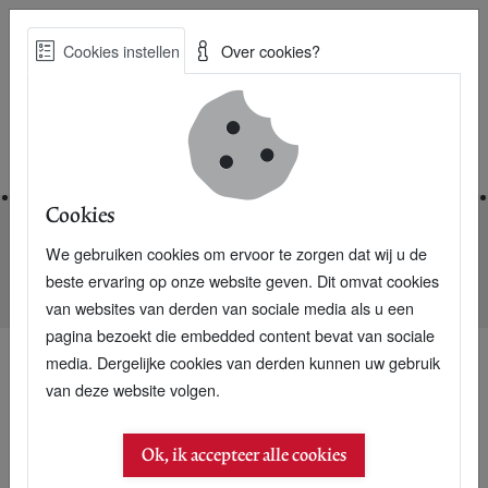
Skip
Cookies instellen
Over cookies?
to
Zoe
main
Best Practices voor een duurzame toekomst
content
Home
Cookies
We gebruiken cookies om ervoor te zorgen dat wij u de
Home
Nieuwsarchief
beste ervaring op onze website geven. Dit omvat cookies
Lekker Stuk: de kracht van mensen met een handicap
van websites van derden van sociale media als u een
pagina bezoekt die embedded content bevat van sociale
media. Dergelijke cookies van derden kunnen uw gebruik
van deze website volgen.
Ok, ik accepteer alle cookies