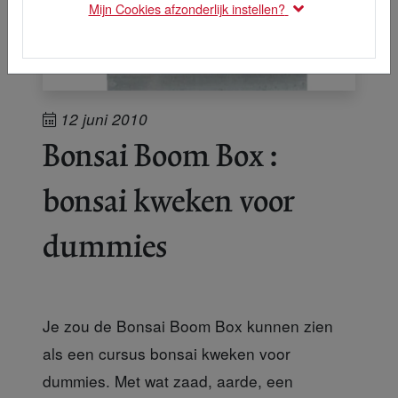
Mijn Cookies afzonderlijk instellen?
12 juni 2010
Bonsai Boom Box :
bonsai kweken voor
dummies
Je zou de Bonsai Boom Box kunnen zien
als een cursus bonsai kweken voor
dummies. Met wat zaad, aarde, een