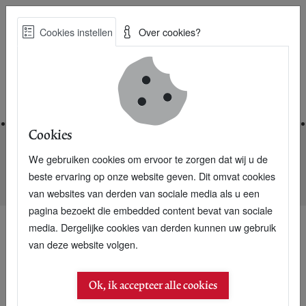
Skip
Cookies instellen
Over cookies?
to
Zoe
main
Best Practices voor een duurzame toekomst
content
Home
Cookies
We gebruiken cookies om ervoor te zorgen dat wij u de
Home
Nieuwsarchief
beste ervaring op onze website geven. Dit omvat cookies
Bonsai Boom Box : bonsai kweken voor dummies
van websites van derden van sociale media als u een
pagina bezoekt die embedded content bevat van sociale
media. Dergelijke cookies van derden kunnen uw gebruik
van deze website volgen.
Ok, ik accepteer alle cookies