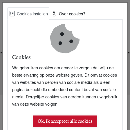
Skip
Cookies instellen
Over cookies?
to
Zoe
main
Best Practices voor een duurzame toekomst
content
Home
Cookies
We gebruiken cookies om ervoor te zorgen dat wij u de
Home
Nieuwsarchief
beste ervaring op onze website geven. Dit omvat cookies
Convenant over gehandicapte werknemers trekt 104
van websites van derden van sociale media als u een
werkgevers
pagina bezoekt die embedded content bevat van sociale
media. Dergelijke cookies van derden kunnen uw gebruik
van deze website volgen.
Ok, ik accepteer alle cookies