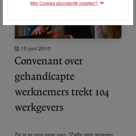
Mijn Cookies afzonderlijk instellen?
15 juni 2010
Convenant over
gehandicapte
werknemers trekt 104
werkgevers
Ze is er nog moe van. "Zelfs mijn spieren