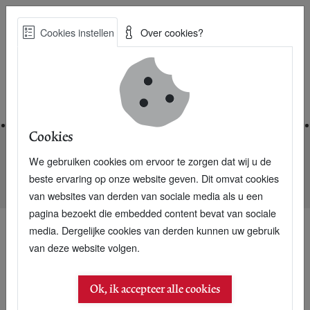
Skip
Cookies instellen
Over cookies?
to
Zoe
main
Best Practices voor een duurzame toekomst
content
Home
Cookies
We gebruiken cookies om ervoor te zorgen dat wij u de
Home
Nieuwsarchief
beste ervaring op onze website geven. Dit omvat cookies
Steracteur Kevin Costner scheidt olie van zeewater
van websites van derden van sociale media als u een
pagina bezoekt die embedded content bevat van sociale
media. Dergelijke cookies van derden kunnen uw gebruik
van deze website volgen.
21 juni 2010
Steracteur Kevin
Ok, ik accepteer alle cookies