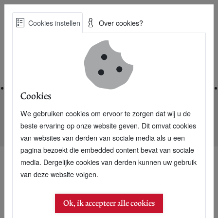
Skip
Cookies instellen
Over cookies?
to
Zoe
main
Best Practices voor een duurzame toekomst
content
Home
Cookies
We gebruiken cookies om ervoor te zorgen dat wij u de
Home
Nieuwsarchief
beste ervaring op onze website geven. Dit omvat cookies
NIEUWE P+: Einde overbevolking in 2050
van websites van derden van sociale media als u een
pagina bezoekt die embedded content bevat van sociale
media. Dergelijke cookies van derden kunnen uw gebruik
van deze website volgen.
26 juni 2010
NIEUWE P+: Einde
Ok, ik accepteer alle cookies