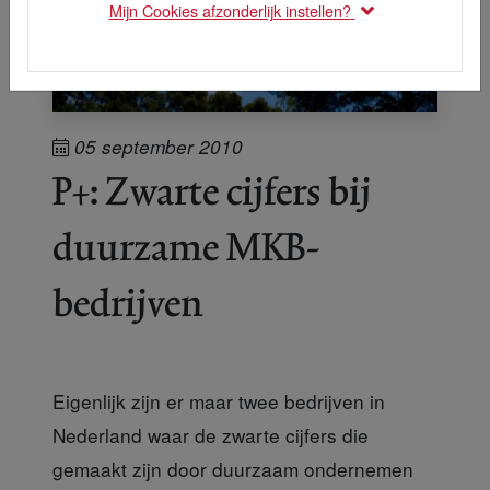
Mijn Cookies afzonderlijk instellen?
05 september 2010
P+: Zwarte cijfers bij
duurzame MKB-
bedrijven
Eigenlijk zijn er maar twee bedrijven in
Nederland waar de zwarte cijfers die
gemaakt zijn door duurzaam ondernemen