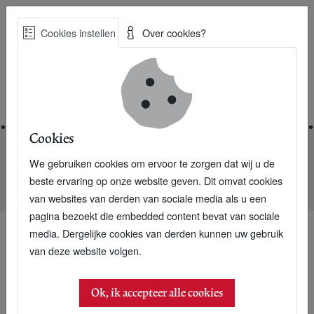
Skip
Cookies instellen
Over cookies?
to
Zoe
main
Best Practices voor een duurzame toekomst
content
Home
Cookies
We gebruiken cookies om ervoor te zorgen dat wij u de
Home
Nieuwsarchief
beste ervaring op onze website geven. Dit omvat cookies
P+: Zwarte cijfers bij duurzame MKB-bedrijven
van websites van derden van sociale media als u een
pagina bezoekt die embedded content bevat van sociale
media. Dergelijke cookies van derden kunnen uw gebruik
van deze website volgen.
Ok, ik accepteer alle cookies