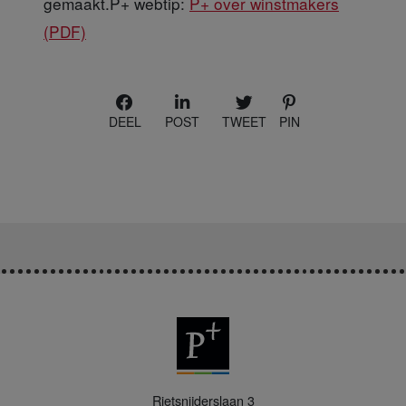
gemaakt.P+ webtip:
P+ over winstmakers
(PDF)
DEEL
POST
TWEET
PIN
P
Rietsnijderslaan 3