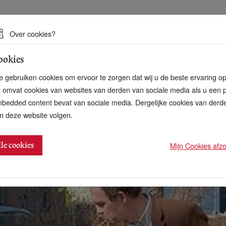
 een duurzame toekomst
Over cookies?
ookies
artnerschap
Over ons
Contact
 gebruiken cookies om ervoor te zorgen dat wij u de beste ervaring o
t omvat cookies van websites van derden van sociale media als u een 
bedded content bevat van sociale media. Dergelijke cookies van der
n deze website volgen.
randen plastic in Duitsland
Mijn Cookies afzon
lle cookies