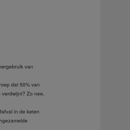
 hergebruik van
roep dat 50% van
 verdwijnt? Zo nee,
afval in de keten
 ingezamelde