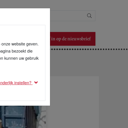
Zoeken
Schrijf in op de nieuwsbrief
p onze website geven.
pagina bezoekt die
den kunnen uw gebruik
derlijk instellen?