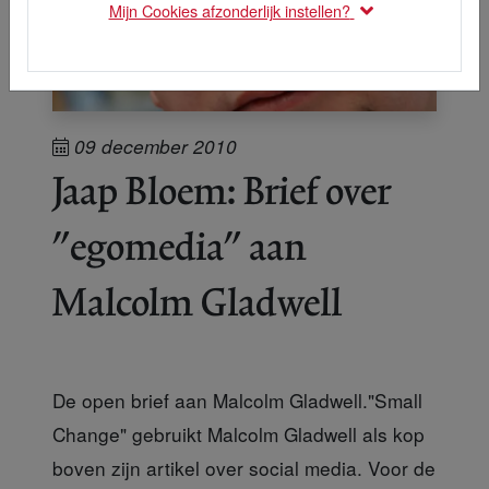
Mijn Cookies afzonderlijk instellen?
09 december 2010
Jaap Bloem: Brief over
"egomedia" aan
Malcolm Gladwell
De open brief aan Malcolm Gladwell."Small
Change" gebruikt Malcolm Gladwell als kop
boven zijn artikel over social media. Voor de