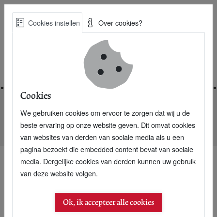
Skip
Cookies instellen
Over cookies?
to
Zoe
main
Best Practices voor een duurzame toekomst
content
Home
Cookies
We gebruiken cookies om ervoor te zorgen dat wij u de
Home
Nieuwsarchief
beste ervaring op onze website geven. Dit omvat cookies
Jaap Bloem: Brief over "egomedia" aan Malcolm Gladwell
van websites van derden van sociale media als u een
pagina bezoekt die embedded content bevat van sociale
media. Dergelijke cookies van derden kunnen uw gebruik
van deze website volgen.
Ok, ik accepteer alle cookies