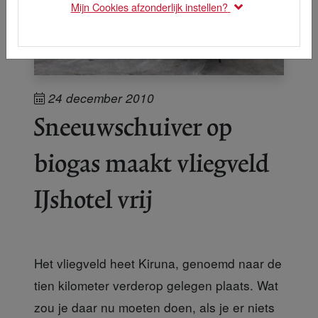
Mijn Cookies afzonderlijk instellen?
24 december 2010
Sneeuwschuiver op
biogas maakt vliegveld
IJshotel vrij
Het vliegveld heet Kiruna, genoemd naar de
tien kilometer verderop gelegen plaats. Wat
zou je daar nu moeten doen, als je er niets