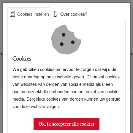
Skip
Cookies instellen
Over cookies?
to
Zoe
main
Best Practices voor een duurzame toekomst
content
Home
Cookies
We gebruiken cookies om ervoor te zorgen dat wij u de
Home
Nieuwsarchief
beste ervaring op onze website geven. Dit omvat cookies
Sneeuwschuiver op biogas maakt vliegveld IJshotel vrij
van websites van derden van sociale media als u een
pagina bezoekt die embedded content bevat van sociale
media. Dergelijke cookies van derden kunnen uw gebruik
van deze website volgen.
Ok, ik accepteer alle cookies