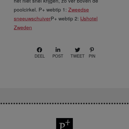
het niet snel krijgen, zo ver boven de
poolcirkel. P+ webtip 1:
Zweedse
sneeuwschuiver
P+ webtip 2:
IJshotel
Zweden
DEEL
POST
TWEET
PIN