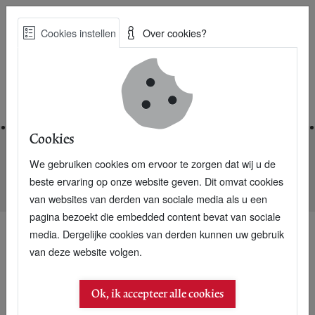
Skip
Cookies instellen
Over cookies?
to
Zoe
main
Best Practices voor een duurzame toekomst
content
Home
Cookies
We gebruiken cookies om ervoor te zorgen dat wij u de
Home
Nieuwsarchief
beste ervaring op onze website geven. Dit omvat cookies
Wereldonderzoek: MVO zonder innovatieve producten zinloos
van websites van derden van sociale media als u een
pagina bezoekt die embedded content bevat van sociale
media. Dergelijke cookies van derden kunnen uw gebruik
van deze website volgen.
Ok, ik accepteer alle cookies