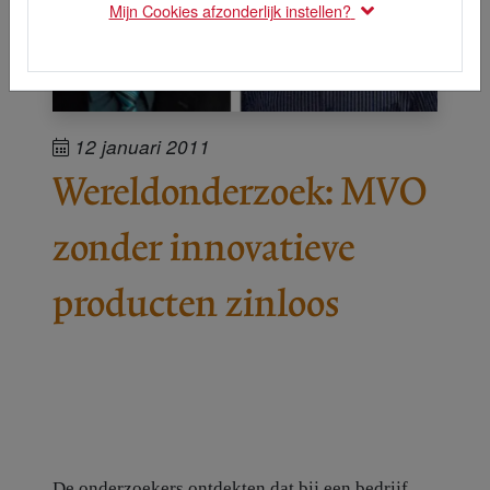
Mijn Cookies afzonderlijk instellen?
12 januari 2011
Wereldonderzoek: MVO
zonder innovatieve
producten zinloos
De onderzoekers ontdekten dat bij een bedrijf