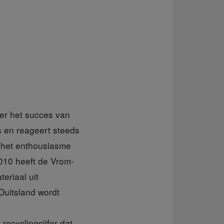
ver het succes van
rs en reageert steeds
k het enthousiasme
010 heeft de Vrom-
eriaal uit
 Duitsland wordt
 recyclingcijfer dat