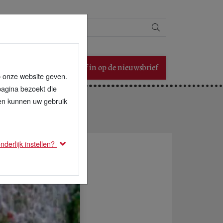
Zoeken
Schrijf in op de nieuwsbrief
p onze website geven.
pagina bezoekt die
den kunnen uw gebruik
derlijk instellen?