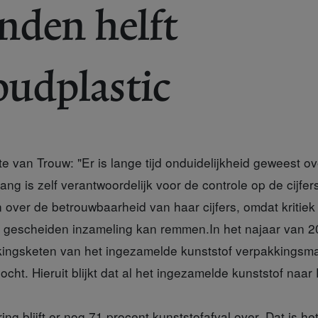
nden helft
udplastic
e van Trouw: "Er is lange tijd onduidelijkheid geweest o
ng is zelf verantwoordelijk voor de controle op de cijfe
 over de betrouwbaarheid van haar cijfers, omdat kritie
r gescheiden inzameling kan remmen.In het najaar van 2
kingsketen van het ingezamelde kunststof verpakkingsmat
ht. Hieruit blijkt dat al het ingezamelde kunststof naar
ng blijft er nog 71 procent kunststofafval over. Dat is het