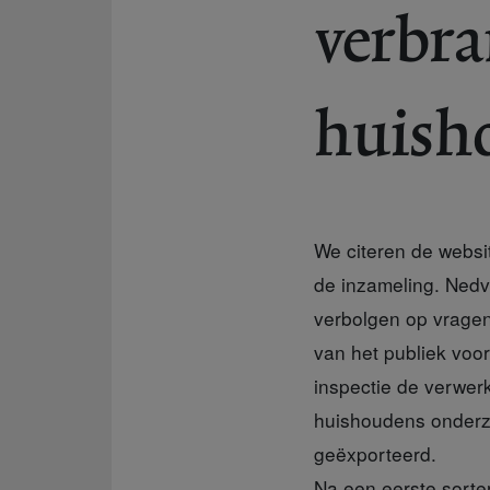
verbra
huisho
We citeren de websit
de inzameling. Nedva
verbolgen op vragen
van het publiek voo
inspectie de verwer
huishoudens onderzoc
geëxporteerd.
Na een eerste sorteri