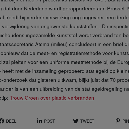
n dat door Nederland wordt gerapporteerd aan Brussel.
al treedt bij verdere verwerking nog ongeveer een derde
 verwijdering van ongewenste kunststoffen . De inspectie
huishoudens ingezamelde kunststof wordt verbrand ten b
aatssecretaris Atsma (milieu) concludeert in een brief 
pnieuw dat de meet- en registratiemethode voor kunsts
d zal pleiten voor een uniforme meetmethode bij de Eu
 heeft met de inzameling geprobeerd statiegeld op kleine
-onderzoek dat gisteren uitkwam, blijkt juist dat 70 proc
nder is van een uitbreiding van de statiegeldregeling na
btip:
Trouw Groen over plastic verbranden
DEEL
POST
TWEET
PIN