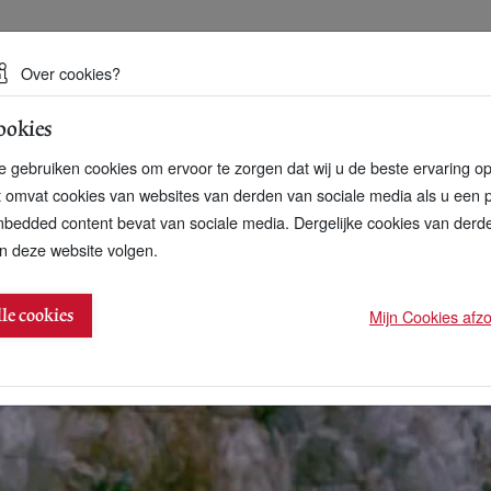
 een duurzame toekomst
Over cookies?
ookies
artnerschap
Over ons
Contact
 gebruiken cookies om ervoor te zorgen dat wij u de beste ervaring o
t omvat cookies van websites van derden van sociale media als u een 
bedded content bevat van sociale media. Dergelijke cookies van der
n deze website volgen.
verbranden helft huishoudplastic
Mijn Cookies afzon
lle cookies