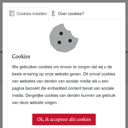
Skip
Cookies instellen
Over cookies?
to
Zoe
main
Best Practices voor een duurzame toekomst
content
Home
Cookies
We gebruiken cookies om ervoor te zorgen dat wij u de
Home
Nieuwsarchief
beste ervaring op onze website geven. Dit omvat cookies
Drijvende rozenkas van 7 voetbalvelden in de maak
van websites van derden van sociale media als u een
pagina bezoekt die embedded content bevat van sociale
media. Dergelijke cookies van derden kunnen uw gebruik
van deze website volgen.
Ok, ik accepteer alle cookies