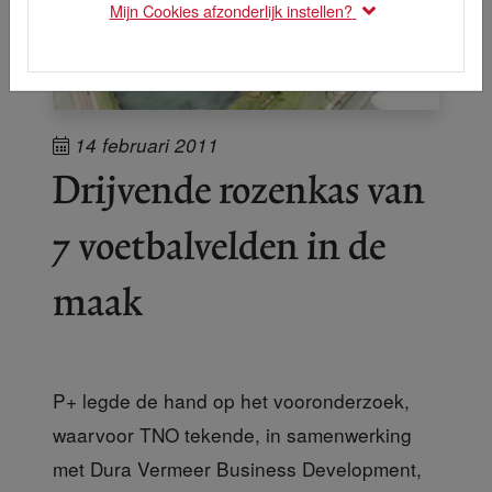
Mijn Cookies afzonderlijk instellen?
14 februari 2011
Drijvende rozenkas van
7 voetbalvelden in de
maak
P+ legde de hand op het vooronderzoek,
waarvoor TNO tekende, in samenwerking
met Dura Vermeer Business Development,