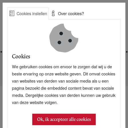
Skip
Cookies instellen
Over cookies?
to
Zoe
main
Best Practices voor een duurzame toekomst
content
Home
Cookies
We gebruiken cookies om ervoor te zorgen dat wij u de
Home
Nieuwsarchief
beste ervaring op onze website geven. Dit omvat cookies
Professional haalt meer plastic uit afval dan burger
van websites van derden van sociale media als u een
pagina bezoekt die embedded content bevat van sociale
media. Dergelijke cookies van derden kunnen uw gebruik
van deze website volgen.
16 februari 2011
Professional haalt meer
Ok, ik accepteer alle cookies