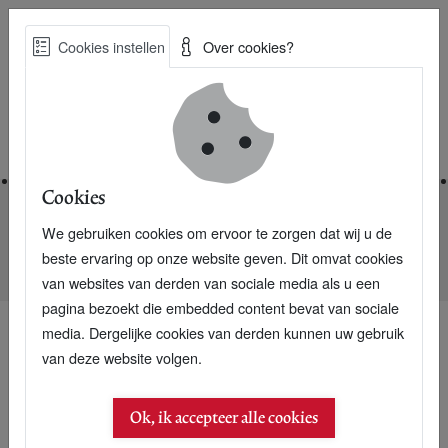
Skip
Cookies instellen
Over cookies?
to
Zoe
main
Best Practices voor een duurzame toekomst
content
Home
Cookies
We gebruiken cookies om ervoor te zorgen dat wij u de
Home
Nieuwsarchief
beste ervaring op onze website geven. Dit omvat cookies
Essent: Duurzaamste toiletpapier nog duurzamer
van websites van derden van sociale media als u een
pagina bezoekt die embedded content bevat van sociale
media. Dergelijke cookies van derden kunnen uw gebruik
van deze website volgen.
Ok, ik accepteer alle cookies