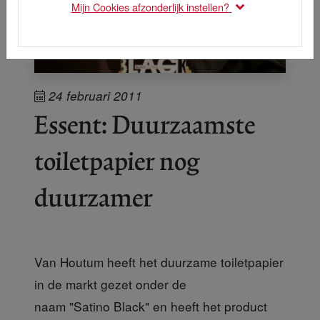
Mijn Cookies afzonderlijk instellen?
24 februari 2011
Essent: Duurzaamste
toiletpapier nog
duurzamer
Van Houtum heeft het duurzame toiletpapier
in de markt gezet onder de
naam "Satino Black" en heeft het product