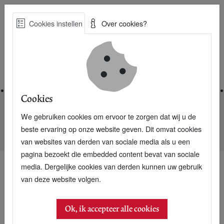
Skip
Cookies instellen
Over cookies?
to
Zoe
main
Best Practices voor een duurzame toekomst
content
Home
Cookies
We gebruiken cookies om ervoor te zorgen dat wij u de
Home
Nieuwsarchief
beste ervaring op onze website geven. Dit omvat cookies
Vervuiling papieren magazine of iPad-magazine even groot
van websites van derden van sociale media als u een
pagina bezoekt die embedded content bevat van sociale
media. Dergelijke cookies van derden kunnen uw gebruik
van deze website volgen.
07 maart 2011
Vervuiling papieren
Ok, ik accepteer alle cookies