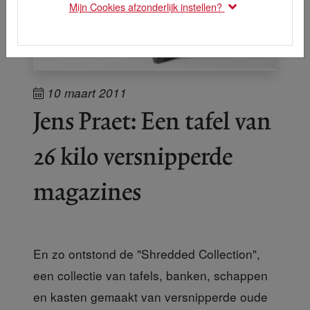
Mijn Cookies afzonderlijk instellen?
10 maart 2011
Jens Praet: Een tafel van
26 kilo versnipperde
magazines
En zo ontstond de "Shredded Collection",
een collectie van tafels, banken, schappen
en kasten gemaakt van versnipperde oude