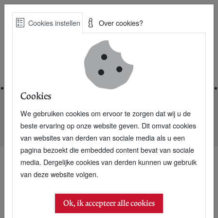
Skip
Cookies instellen
Over cookies?
to
Zoe
main
Best Practices voor een duurzame toekomst
content
Home
Cookies
We gebruiken cookies om ervoor te zorgen dat wij u de
Home
Nieuwsarchief
beste ervaring op onze website geven. Dit omvat cookies
Jens Praet: Een tafel van 26 kilo versnipperde magazines
van websites van derden van sociale media als u een
pagina bezoekt die embedded content bevat van sociale
media. Dergelijke cookies van derden kunnen uw gebruik
van deze website volgen.
Ok, ik accepteer alle cookies