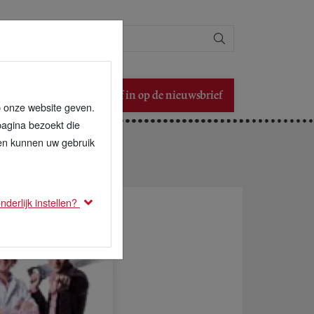
Zoeken
Schrijf in op de nieuwsbrief
p onze website geven.
pagina bezoekt die
den kunnen uw gebruik
derlijk instellen?