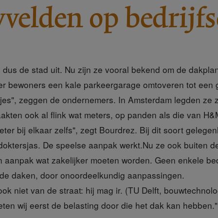
velden op bedrijf
dus de stad uit. Nu zijn ze vooral bekend om de dakplan
er bewoners een kale parkeergarage omtoveren tot een 
tjes", zeggen de ondernemers. In Amsterdam legden ze 
akten ook al flink wat meters, op panden als die van H&
er bij elkaar zelfs", zegt Bourdrez. Bij dit soort gelegen
 doktersjas. De speelse aanpak werkt.Nu ze ook buiten de
 aanpak wat zakelijker moeten worden. Geen enkele bedri
nde daken, door onoordeelkundig aanpassingen.
ook niet van de straat: hij mag ir. (TU Delft, bouwtechnol
eten wij eerst de belasting door die het dak kan hebben.