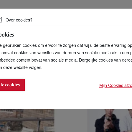
 een duurzame toekomst
Over cookies?
ookies
artnerschap
Over ons
Contact
 gebruiken cookies om ervoor te zorgen dat wij u de beste ervaring o
t omvat cookies van websites van derden van sociale media als u een 
bedded content bevat van sociale media. Dergelijke cookies van der
n deze website volgen.
ockeyvelden op bedrijfsdak
Mijn Cookies afzon
lle cookies