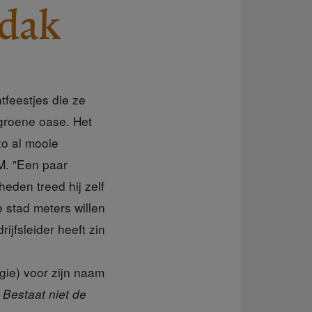
sdak
tfeestjes die ze
groene oase. Het
zo al mooie
M. "Een paar
heden treed hij zelf
 stad meters willen
jfsleider heeft zin
ogie) voor zijn naam
"
Bestaat niet de