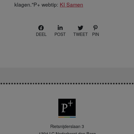
klagen."P+ webtip:
KI Samen
DEEL
POST
TWEET
PIN
P
Rietsnijderslaan 3
+
1394 LC
Nederhorst den Berg