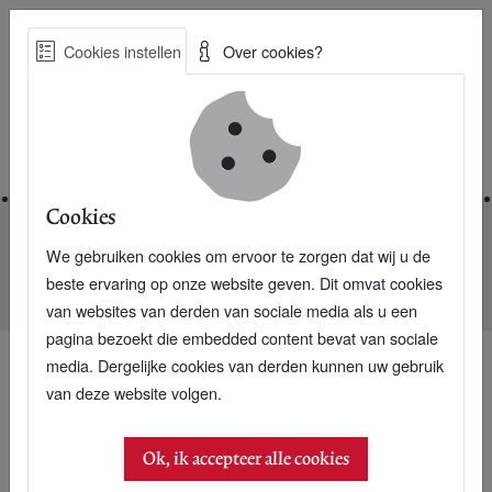
Skip
Cookies instellen
Over cookies?
to
Zoe
main
Best Practices voor een duurzame toekomst
content
Home
Cookies
We gebruiken cookies om ervoor te zorgen dat wij u de
Home
Nieuwsarchief
beste ervaring op onze website geven. Dit omvat cookies
Verbeterde Malinese koeien door Nederlands stierenzaad
van websites van derden van sociale media als u een
pagina bezoekt die embedded content bevat van sociale
media. Dergelijke cookies van derden kunnen uw gebruik
van deze website volgen.
Ok, ik accepteer alle cookies