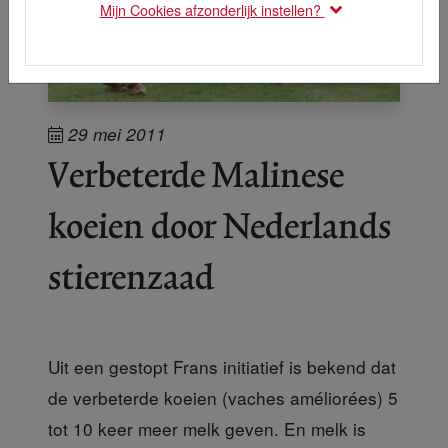
Mijn Cookies afzonderlijk instellen?
29 mei 2011
Verbeterde Malinese
koeien door Nederlands
stierenzaad
Uit een gestopt Frans initiatief is bekend dat
de verbeterde koeien (vaches améliorées) 5
tot 10 keer meer melk geven. En melk is