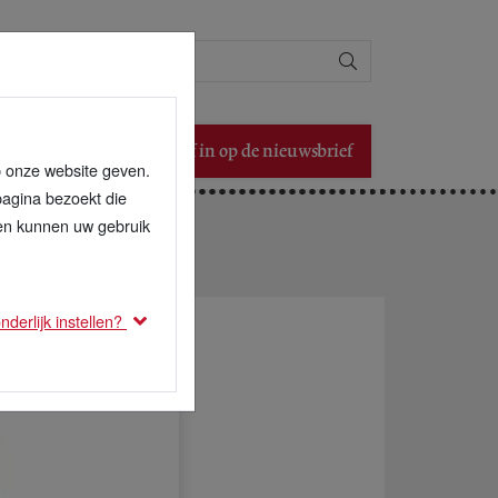
Zoeken
Schrijf in op de nieuwsbrief
p onze website geven.
pagina bezoekt die
den kunnen uw gebruik
derlijk instellen?