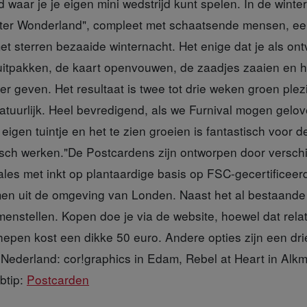
d waar je je eigen mini wedstrijd kunt spelen. In de winte
inter Wonderland", compleet met schaatsende mensen, 
t sterren bezaaide winternacht. Het enige dat je als ont
 uitpakken, de kaart openvouwen, de zaadjes zaaien en 
r geven. Het resultaat is twee tot drie weken groen plezier
atuurlijk. Heel bevredigend, als we Furnival mogen gelov
igen tuintje en het te zien groeien is fantastisch voor d
sch werken."De Postcardens zijn ontworpen door verschi
les met inkt op plantaardige basis op FSC-gecertificeer
en uit de omgeving van Londen. Naast het al bestaande
enstellen. Kopen doe je via de website, hoewel dat relati
hepen kost een dikke 50 euro. Andere opties zijn een dri
Nederland: cor!graphics in Edam, Rebel at Heart in Alk
btip:
Postcarden