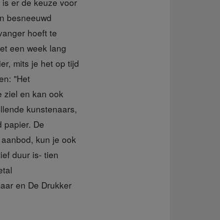
r is er de keuze voor
een besneeuwd
vanger hoeft te
het een week lang
, mits je het op tijd
en: "Het
e ziel en kan ook
llende kunstenaars,
d papier. De
 aanbod, kun je ook
ef duur is- tien
etal
maar en De Drukker