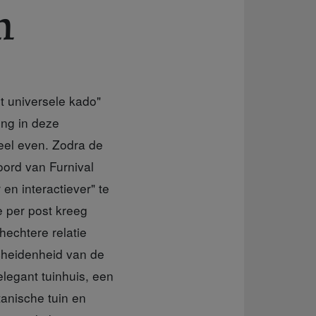
n
t universele kado"
ing in deze
heel even. Zodra de
woord van Furnival
en interactiever" te
e per post kreeg
hechtere relatie
cheidenheid van de
elegant tuinhuis, een
tanische tuin en