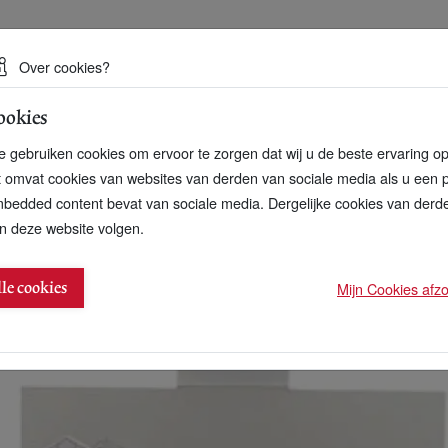
 een duurzame toekomst
Over cookies?
ookies
artnerschap
Over ons
Contact
 gebruiken cookies om ervoor te zorgen dat wij u de beste ervaring o
t omvat cookies van websites van derden van sociale media als u een 
bedded content bevat van sociale media. Dergelijke cookies van der
n deze website volgen.
e dat je op de post kan doen
Mijn Cookies afzon
lle cookies