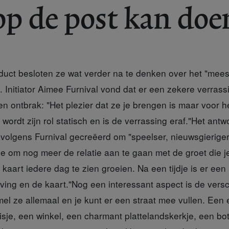
 op de post kan doe
duct besloten ze wat verder na te denken over het "mees
t. Initiator Aimee Furnival vond dat er een zekere verrass
n ontbrak: "Het plezier dat ze je brengen is maar voor 
wordt zijn rol statisch en is de verrassing eraf."Het ant
olgens Furnival gecreëerd om "speelser, nieuwsgieriger 
t je om nog meer de relatie aan te gaan met de groet die j
kaart iedere dag te zien groeien. Na een tijdje is er een 
ving en de kaart."Nog een interessant aspect is de vers
l ze allemaal en je kunt er een straat mee vullen. Een 
isje, een winkel, een charmant plattelandskerkje, een bo