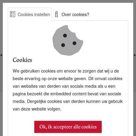
Skip
Cookies instellen
Over cookies?
to
Zoe
main
Best Practices voor een duurzame toekomst
content
Home
Cookies
We gebruiken cookies om ervoor te zorgen dat wij u de
Home
Nieuwsarchief
beste ervaring op onze website geven. Dit omvat cookies
Yumeko: Ganzendons in kussens nachtmerrie
van websites van derden van sociale media als u een
pagina bezoekt die embedded content bevat van sociale
media. Dergelijke cookies van derden kunnen uw gebruik
van deze website volgen.
Ok, ik accepteer alle cookies