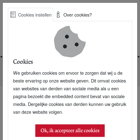
Skip
Cookies instellen
Over cookies?
to
Zoe
main
Best Practices voor een duurzame toekomst
content
Home
Cookies
We gebruiken cookies om ervoor te zorgen dat wij u de
Home
Nieuwsarchief
Ethletic sneakers: het hippe groen
beste ervaring op onze website geven. Dit omvat cookies
van websites van derden van sociale media als u een
pagina bezoekt die embedded content bevat van sociale
media. Dergelijke cookies van derden kunnen uw gebruik
van deze website volgen.
Ok, ik accepteer alle cookies