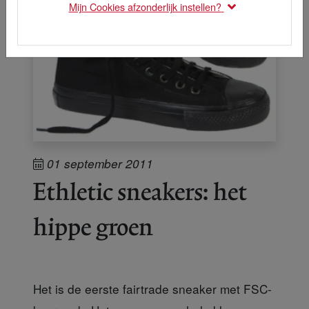
Mijn Cookies afzonderlijk instellen?
01 september 2011
Ethletic sneakers: het
hippe groen
Het is de eerste fairtrade sneaker met FSC-