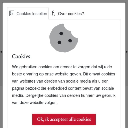
Skip
Cookies instellen
Over cookies?
to
Zoe
main
Best Practices voor een duurzame toekomst
content
Home
Cookies
We gebruiken cookies om ervoor te zorgen dat wij u de
Home
Nieuwsarchief
beste ervaring op onze website geven. Dit omvat cookies
Bakkerij Driekant: Zutkoek en andere successen
van websites van derden van sociale media als u een
pagina bezoekt die embedded content bevat van sociale
media. Dergelijke cookies van derden kunnen uw gebruik
van deze website volgen.
Ok, ik accepteer alle cookies