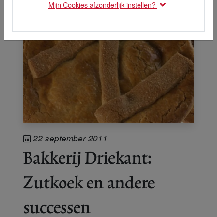
Mijn Cookies afzonderlijk instellen?
22 september 2011
Bakkerij Driekant:
Zutkoek en andere
successen