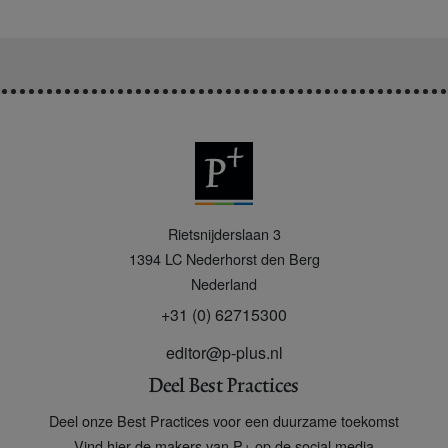
P
Rietsnijderslaan 3
+
1394 LC
Nederhorst den Berg
Nederland
+31 (0) 62715300
editor@p-plus.nl
Deel Best Practices
Deel onze Best Practices voor een duurzame toekomst
Vind hier de makers van P+ op de social media