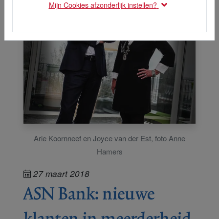
Mijn Cookies afzonderlijk instellen?
Arie Koornneef en Joyce van der Est, foto Anne
Hamers
27 maart 2018
ASN Bank: nieuwe
klanten in meerderheid