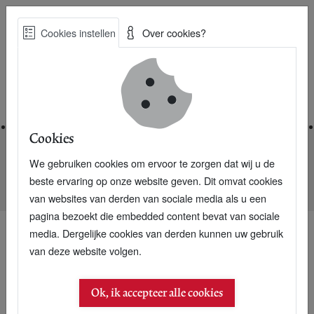
Skip
Cookies instellen
Over cookies?
to
Zoe
main
Best Practices voor een duurzame toekomst
content
Home
Cookies
We gebruiken cookies om ervoor te zorgen dat wij u de
Home
Nieuwsarchief
beste ervaring op onze website geven. Dit omvat cookies
ASN Bank: nieuwe klanten in meerderheid jong
van websites van derden van sociale media als u een
pagina bezoekt die embedded content bevat van sociale
media. Dergelijke cookies van derden kunnen uw gebruik
van deze website volgen.
Ok, ik accepteer alle cookies