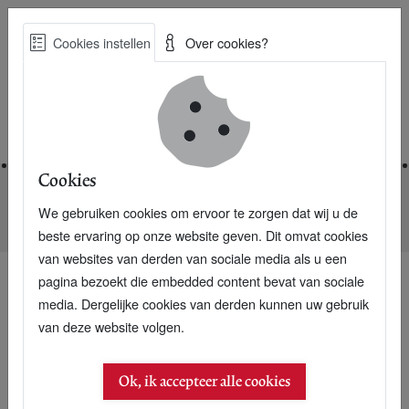
Skip
Cookies instellen
Over cookies?
to
Zoe
main
Best Practices voor een duurzame toekomst
content
Home
Cookies
We gebruiken cookies om ervoor te zorgen dat wij u de
Home
Nieuwsarchief
Alliander bedrijf met meeste impact
beste ervaring op onze website geven. Dit omvat cookies
van websites van derden van sociale media als u een
pagina bezoekt die embedded content bevat van sociale
media. Dergelijke cookies van derden kunnen uw gebruik
04 september 2020
van deze website volgen.
Alliander bedrijf met
Ok, ik accepteer alle cookies
meeste impact