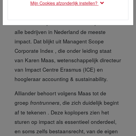
Mijn Cookies afzonderlijk instellen?
Het nutsbedrijf Alliander heeft dit jaar van
alle bedrijven in Nederland de meeste
impact. Dat blijkt uit Managent Scope
Corporate Index , die onder leiding staat
van Karen Maas, wetenschappelijk directeur
van Impact Centre Erasmus (ICE) en
hoogleraar accounting & sustainability.
Alliander behoort
volgens Maas tot de
groep
, die zich duidelijk begint
frontrunners
af te tekenen . Deze koplopers zien het
sturen op impact als essentieel onderdeel,
en soms zelfs bestaansrecht, van de eigen