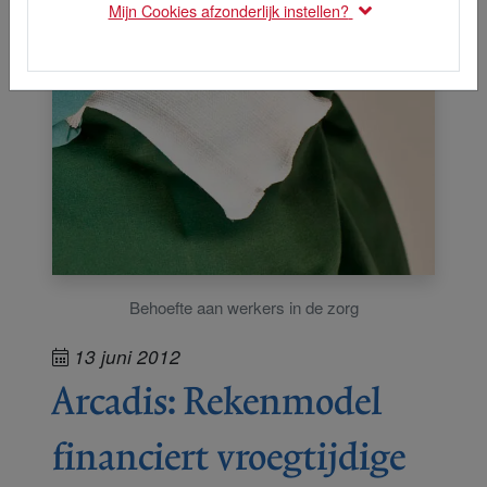
Mijn Cookies afzonderlijk instellen?
Behoefte aan werkers in de zorg
13 juni 2012
Arcadis: Rekenmodel
financiert vroegtijdige