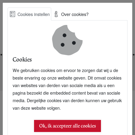
Skip
Cookies instellen
Over cookies?
to
Zoe
main
Best Practices voor een duurzame toekomst
content
Home
Cookies
We gebruiken cookies om ervoor te zorgen dat wij u de
Home
Nieuwsarchief
beste ervaring op onze website geven. Dit omvat cookies
Arcadis: Rekenmodel financiert vroegtijdige schoolverlaters
van websites van derden van sociale media als u een
pagina bezoekt die embedded content bevat van sociale
media. Dergelijke cookies van derden kunnen uw gebruik
van deze website volgen.
Ok, ik accepteer alle cookies